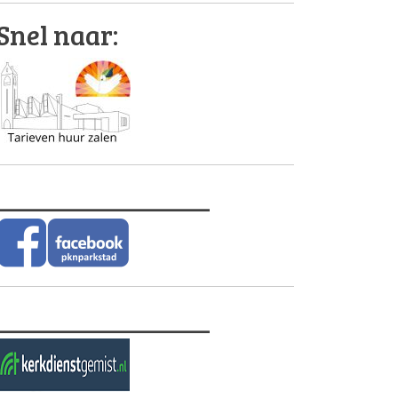
Snel naar:
________________
________________