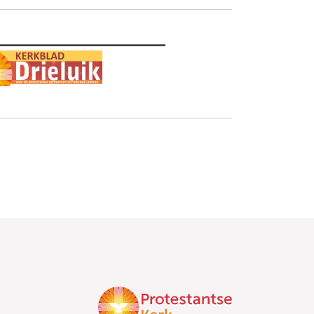
________________