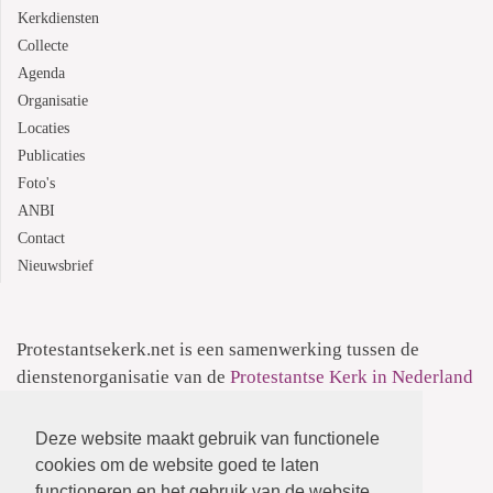
Kerkdiensten
Collecte
Agenda
Organisatie
Locaties
Publicaties
Foto's
ANBI
Contact
Nieuwsbrief
Protestantsekerk.net is een samenwerking tussen de
dienstenorganisatie van de
Protestantse Kerk in Nederland
en
Human Content Mediaproducties B.V.
Deze website maakt gebruik van functionele
Informatie over de
Privacyverklaring
cookies om de website goed te laten
functioneren en het gebruik van de website