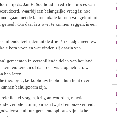
door mij (ds. Jan H. Soethoudt - red.) het proces van
studeerd. Waarbij een belangrijke vraag is: hoe
samengaan met de kleine lokale kernen van geloof, of
r geheel? Om daar iets over te kunnen zeggen, is een
chillende leeftijden uit de drie Parkstadgemeentes:
okale kern voor, en wat vinden zij daarin van
an) gemeenten in verschillende delen van het land
 kennen/kenden of daar een visie op hebben: wat
an hen leren?
che theologie, kerkopbouw hebben hun licht over
s kunnen behulpzaam zijn.
ek: ik stel vragen, krijg antwoorden, reacties,
ende verhalen, uitingen van twijfel en onzekerheid.
 godsdienst, cultuur, gemeenteopbouw zijn als het