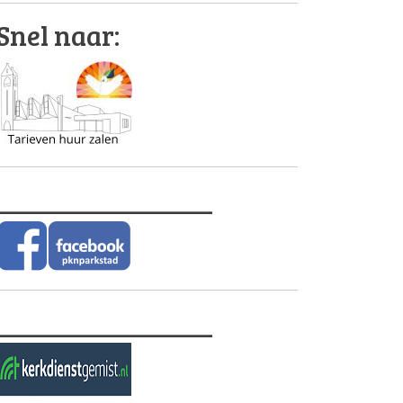
Snel naar:
________________
________________