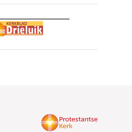
________________