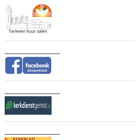
________________
________________
________________