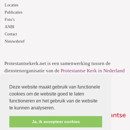
Locaties
Publicaties
Foto's
ANBI
Contact
Nieuwsbrief
Protestantsekerk.net is een samenwerking tussen de
dienstenorganisatie van de
Protestantse Kerk in Nederland
en
Human Content Mediaproducties B.V.
Deze website maakt gebruik van functionele
Informatie over de
Privacyverklaring
cookies om de website goed te laten
functioneren en het gebruik van de website
te kunnen analyseren.
Ja, ik accepteer cookies