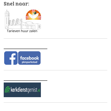
Snel naar:
________________
________________
________________