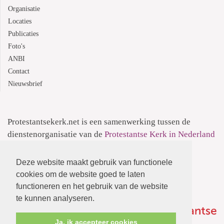
Organisatie
Locaties
Publicaties
Foto's
ANBI
Contact
Nieuwsbrief
Protestantsekerk.net is een samenwerking tussen de
dienstenorganisatie van de
Protestantse Kerk in Nederland
en
Human Content Mediaproducties B.V.
Deze website maakt gebruik van functionele
Informatie over de
Privacyverklaring
cookies om de website goed te laten
functioneren en het gebruik van de website
te kunnen analyseren.
Ja, ik accepteer cookies