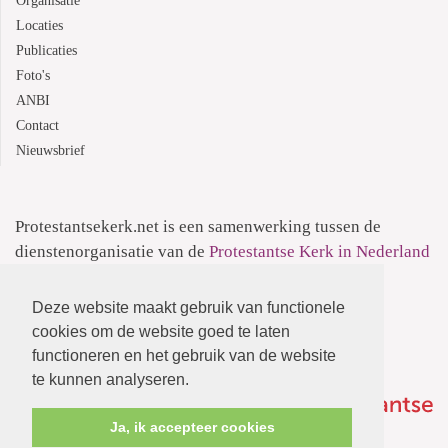
Organisatie
Locaties
Publicaties
Foto's
ANBI
Contact
Nieuwsbrief
Protestantsekerk.net is een samenwerking tussen de
dienstenorganisatie van de
Protestantse Kerk in Nederland
en
Human Content Mediaproducties B.V.
Deze website maakt gebruik van functionele
Informatie over de
Privacyverklaring
cookies om de website goed te laten
functioneren en het gebruik van de website
te kunnen analyseren.
Ja, ik accepteer cookies