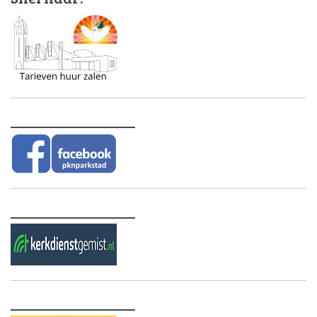
________________
________________
________________