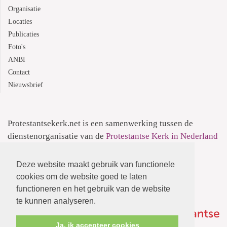
Organisatie
Locaties
Publicaties
Foto's
ANBI
Contact
Nieuwsbrief
Protestantsekerk.net is een samenwerking tussen de
dienstenorganisatie van de
Protestantse Kerk in Nederland
en
Human Content Mediaproducties B.V.
Deze website maakt gebruik van functionele
Informatie over de
Privacyverklaring
cookies om de website goed te laten
functioneren en het gebruik van de website
te kunnen analyseren.
Ja, ik accepteer cookies