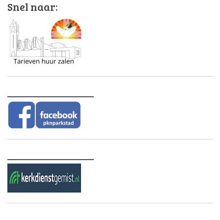
Snel naar:
________________
________________
________________