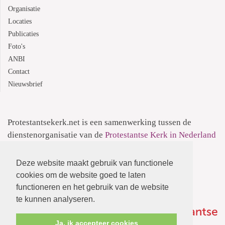
Organisatie
Locaties
Publicaties
Foto's
ANBI
Contact
Nieuwsbrief
Protestantsekerk.net is een samenwerking tussen de
dienstenorganisatie van de
Protestantse Kerk in Nederland
en
Human Content Mediaproducties B.V.
Deze website maakt gebruik van functionele
Informatie over de
Privacyverklaring
cookies om de website goed te laten
functioneren en het gebruik van de website
te kunnen analyseren.
Ja, ik accepteer cookies