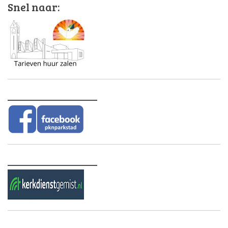
Snel naar:
________________
________________
________________