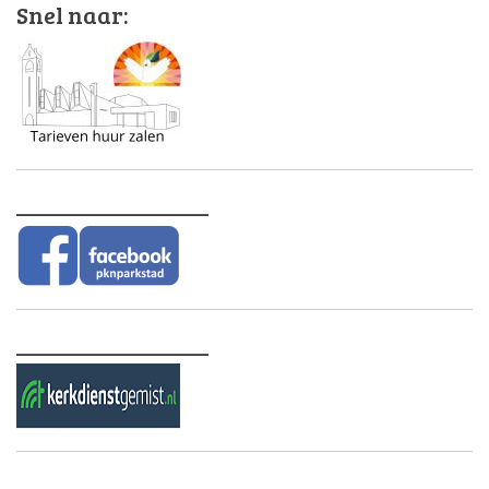
Snel naar:
________________
________________
________________