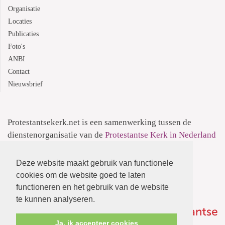
Organisatie
Locaties
Publicaties
Foto's
ANBI
Contact
Nieuwsbrief
Protestantsekerk.net is een samenwerking tussen de
dienstenorganisatie van de
Protestantse Kerk in Nederland
en
Human Content Mediaproducties B.V.
Deze website maakt gebruik van functionele
Informatie over de
Privacyverklaring
cookies om de website goed te laten
functioneren en het gebruik van de website
te kunnen analyseren.
Ja, ik accepteer cookies