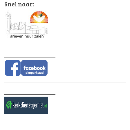
Snel naar:
________________
________________
________________