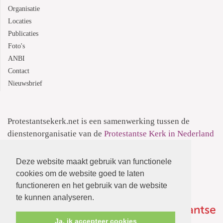
Organisatie
Locaties
Publicaties
Foto's
ANBI
Contact
Nieuwsbrief
Protestantsekerk.net is een samenwerking tussen de
dienstenorganisatie van de
Protestantse Kerk in Nederland
en
Human Content Mediaproducties B.V.
Deze website maakt gebruik van functionele
Informatie over de
Privacyverklaring
cookies om de website goed te laten
functioneren en het gebruik van de website
te kunnen analyseren.
Ja, ik accepteer cookies