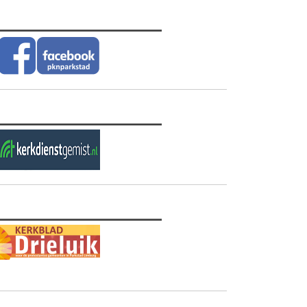
________________
________________
________________