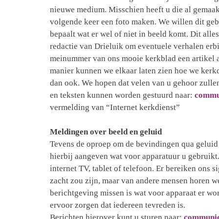
nieuwe medium. Misschien heeft u die al gemaakt
volgende keer een foto maken. We willen dit geb
bepaalt wat er wel of niet in beeld komt. Dit all
redactie van Drieluik om eventuele verhalen erbij
meinummer van ons mooie kerkblad een artikel 
manier kunnen we elkaar laten zien hoe we kerkd
dan ook. We hopen dat velen van u gehoor zulle
en teksten kunnen worden gestuurd naar:
commu
vermelding van “Internet kerkdienst”
Meldingen over beeld en geluid
Tevens de oproep om de bevindingen qua geluid 
hierbij aangeven wat voor apparatuur u gebruikt
internet TV, tablet of telefoon. Er bereiken ons s
zacht zou zijn, maar van andere mensen horen we
berichtgeving missen is wat voor apparaat er wo
ervoor zorgen dat iedereen tevreden is.
Berichten hierover kunt u sturen naar:
communic