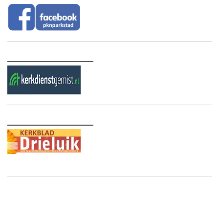
________________
________________