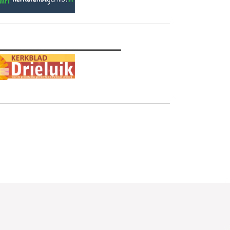
________________