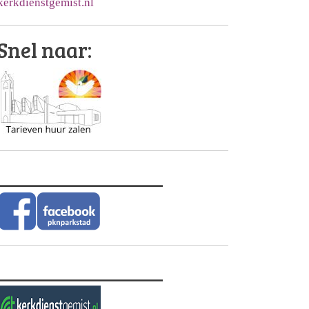
kerkdienstgemist.nl
Snel naar:
________________
________________