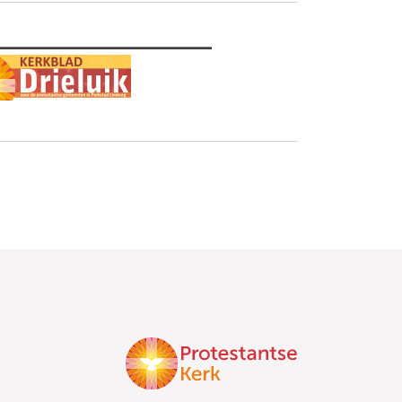
________________