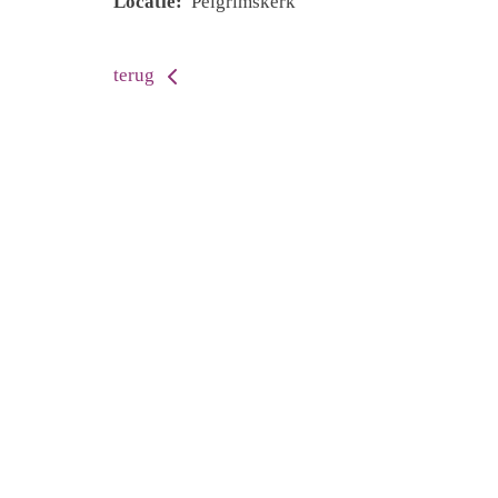
Locatie:
Pelgrimskerk
terug