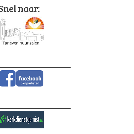
Snel naar:
________________
________________