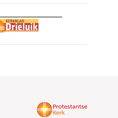
________________