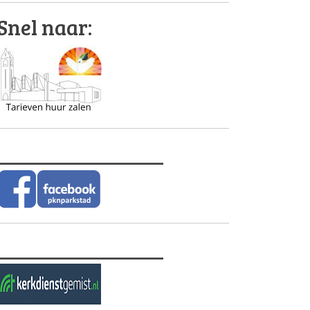
Snel naar:
________________
________________