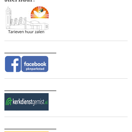
________________
________________
________________