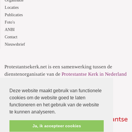
Organisatie
Locaties
Publicaties
Foto's
ANBI
Contact
Nieuwsbrief
Protestantsekerk.net is een samenwerking tussen de
dienstenorganisatie van de
Protestantse Kerk in Nederland
en
Human Content Mediaproducties B.V.
Deze website maakt gebruik van functionele
Informatie over de
Privacyverklaring
cookies om de website goed te laten
functioneren en het gebruik van de website
te kunnen analyseren.
Ja, ik accepteer cookies