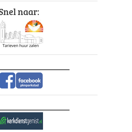
Snel naar:
________________
________________