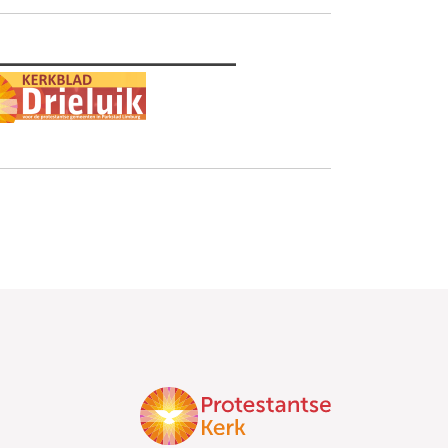
________________