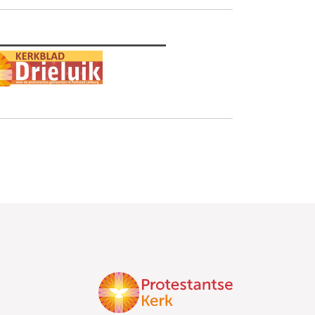
________________