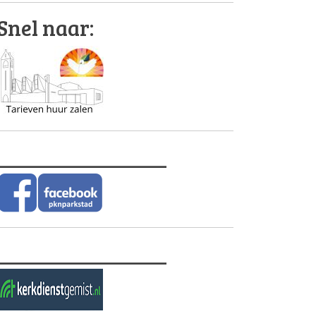
Snel naar:
________________
________________