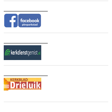
________________
________________
________________