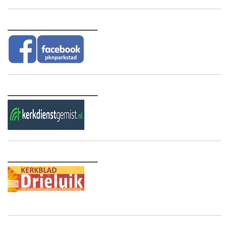
________________
________________
________________