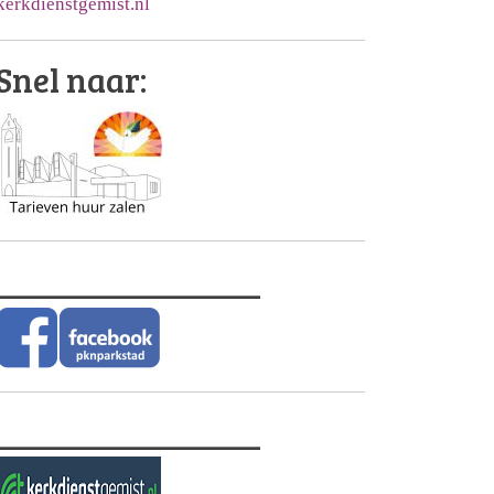
kerkdienstgemist.nl
Snel naar:
________________
________________