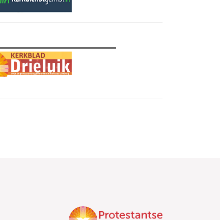
________________