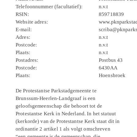
Telefoonnummer (facultatief):
n.v.t
RSIN:
859718839
Website adres:
www.pknparkstad
E-mail:
scriba@pknparks
Adres:
n.v.t
Postcode:
n.v.t
Plaats:
n.v.t
Postadres:
Postbus 43
Postcode:
6430AA
Plaats:
Hoensbroek
De Protestantse Parkstadgemeente te
Brunssum-Heerlen-Landgraaf is een
geloofsgemeenschap die behoort tot de
Protestantse Kerk in Nederland. In het statuut
(kerkorde) van de Protestantse Kerk staat dit in
ordinantie 2 artikel 1 als volgt omschreven
“een gemeente is de gemeenschap, die