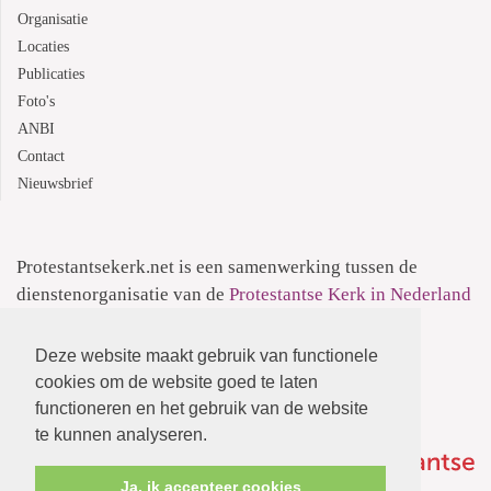
Organisatie
Locaties
Publicaties
Foto's
ANBI
Contact
Nieuwsbrief
Protestantsekerk.net is een samenwerking tussen de
dienstenorganisatie van de
Protestantse Kerk in Nederland
en
Human Content Mediaproducties B.V.
Deze website maakt gebruik van functionele
Informatie over de
Privacyverklaring
cookies om de website goed te laten
functioneren en het gebruik van de website
te kunnen analyseren.
Ja, ik accepteer cookies