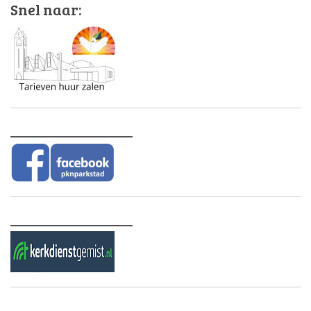
Snel naar:
________________
________________
________________