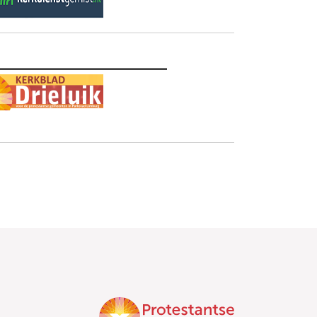
________________