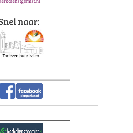
kerkdienstgemist.nl
Snel naar:
________________
________________