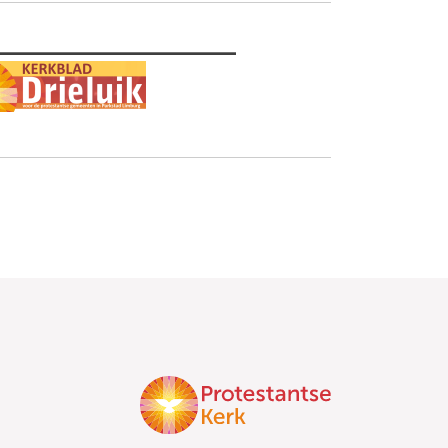
________________