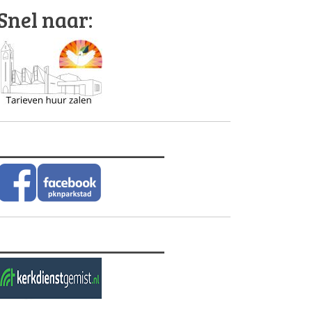
Snel naar:
________________
________________